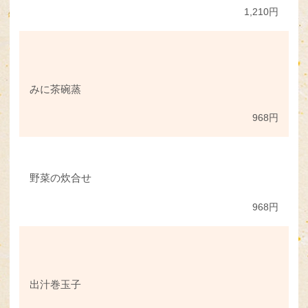
1,210円
みに茶碗蒸
968円
野菜の炊合せ
968円
出汁巻玉子