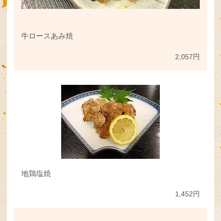
牛ロースあみ焼
2,057円
地鶏塩焼
1,452円