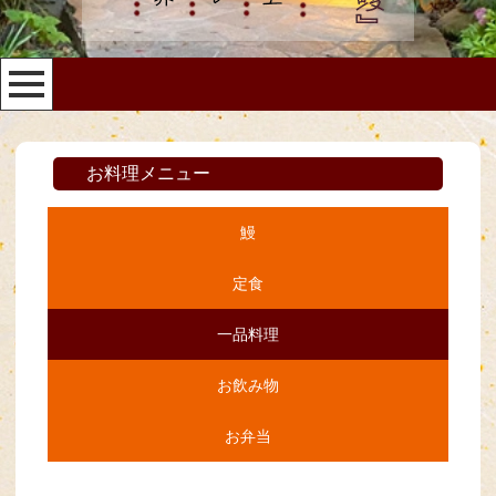
お料理メニュー
鰻
定食
一品料理
お飲み物
お弁当