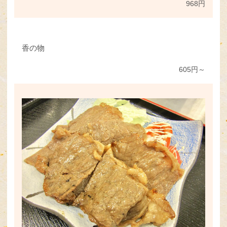
968円
香の物
605円～