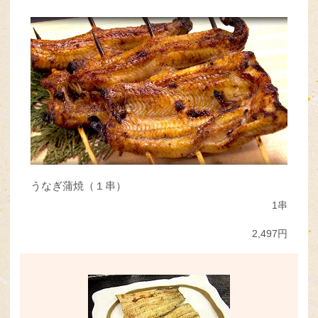
うなぎ蒲焼（１串）
1串
2,497円