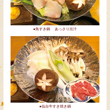
●魚すき鍋
あっさり出汁
●仙台牛すき焼き鍋