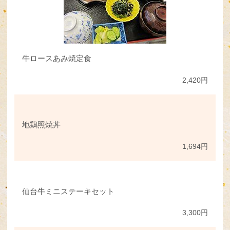
牛ロースあみ焼定食
2,420円
地鶏照焼丼
1,694円
仙台牛ミニステーキセット
3,300円