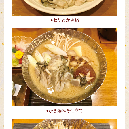
●セリとかき鍋
●かき鍋みそ仕立て