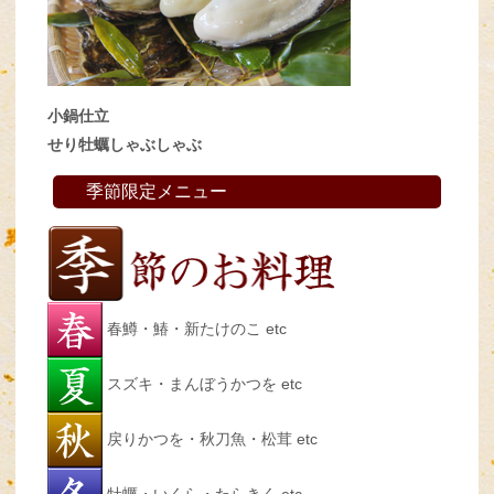
小鍋仕立
せり牡蠣しゃぶしゃぶ
季節限定メニュー
春鱒・鰆・新たけのこ etc
スズキ・まんぼうかつを etc
戻りかつを・秋刀魚・松茸 etc
牡蠣・いくら・たらきく etc