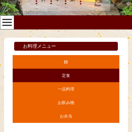
お料理メニュー
鰻
定食
一品料理
お飲み物
お弁当