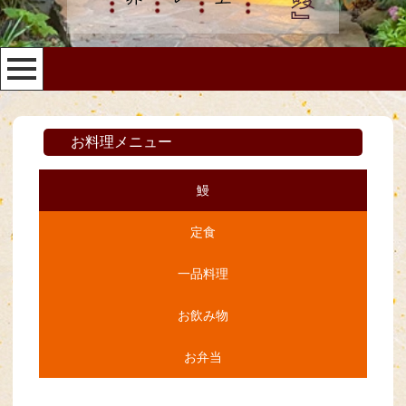
お料理メニュー
鰻
定食
一品料理
お飲み物
お弁当