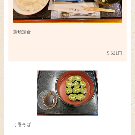
蒲焼定食
5,621円
う巻そば